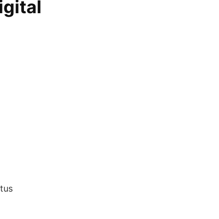
gital
 tus