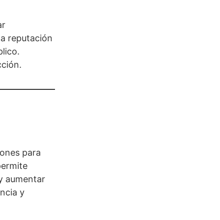
ar
la reputación
lico.
cción.
iones para
permite
 y aumentar
ncia y