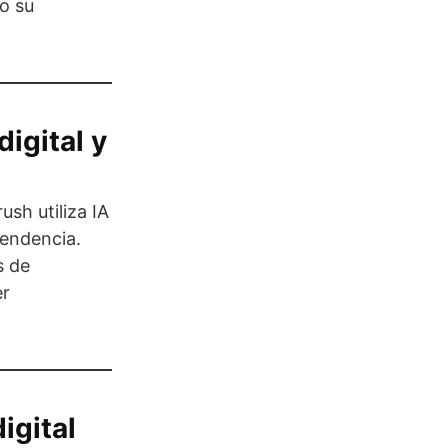
o su
igital y
sh utiliza IA
tendencia.
s de
er
igital