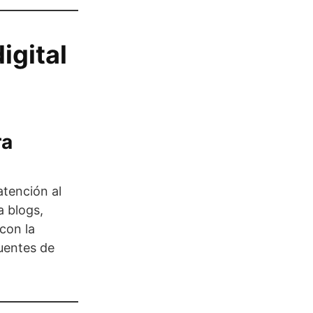
igital
ra
atención al
 blogs,
con la
cuentes de