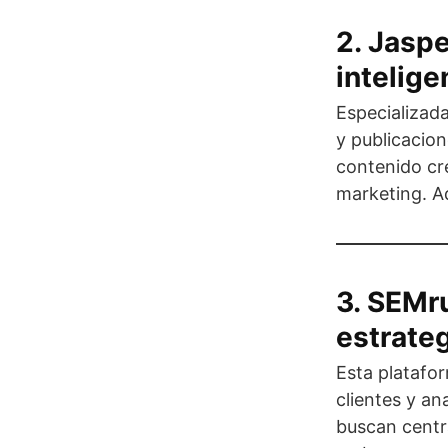
2. Jaspe
inteligen
Especializada
y publicacio
contenido cr
marketing. A
3. SEMru
estrateg
Esta platafo
clientes y an
buscan centra