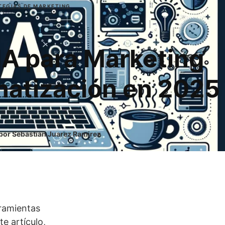
TEGIAS DE MARKETING
IA para Marketing
matización en 2025
 por Sebastian Juarez Ramirez
rramientas
e artículo,