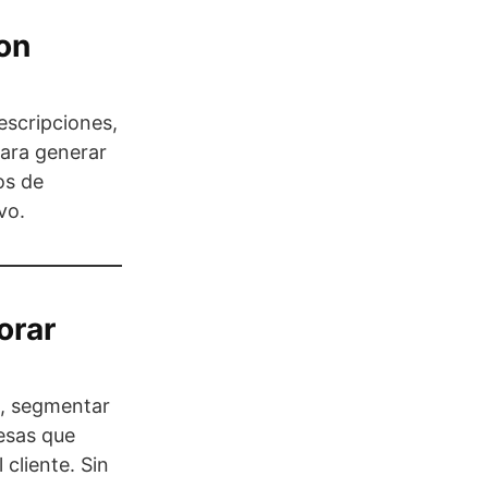
on
escripciones,
para generar
os de
vo.
orar
, segmentar
resas que
 cliente. Sin