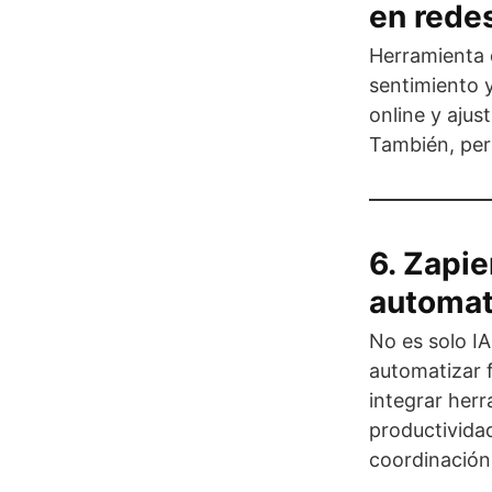
en rede
Herramienta 
sentimiento y
online y ajus
También, perm
6. Zapie
automati
No es solo IA
automatizar f
integrar her
productividad
coordinación