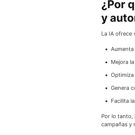
¿Por q
y aut
La IA ofrece 
Aumenta l
Mejora la
Optimiza 
Genera co
Facilita 
Por lo tanto
campañas y r