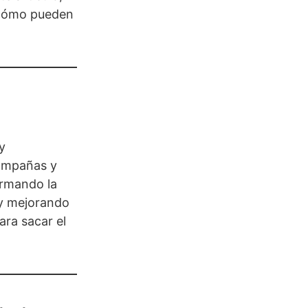
 cómo pueden
y
campañas y
ormando la
 y mejorando
ra sacar el