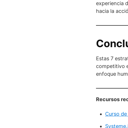
experiencia d
hacia la acci
Concl
Estas 7 estr
competitivo 
enfoque huma
Recursos re
Curso de 
Systeme.