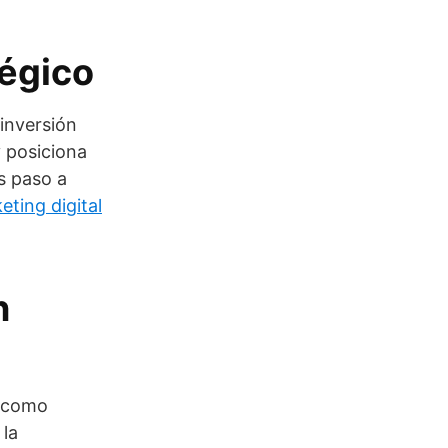
tégico
inversión
y posiciona
s paso a
eting digital
n
s como
 la