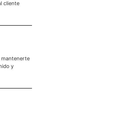
l cliente
as mantenerte
nido y