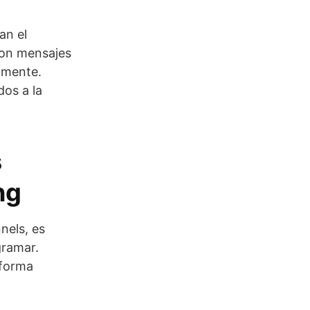
an el
con mensajes
lmente.
dos a la
s
ng
nels, es
gramar.
 forma