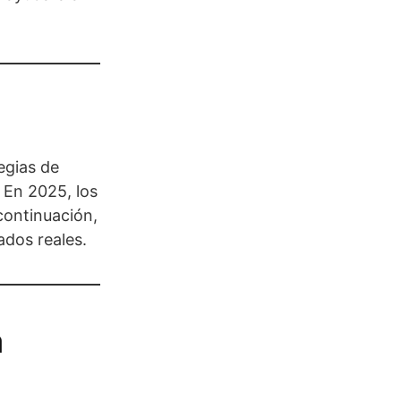
egias de
 En 2025, los
continuación,
ados reales.
a