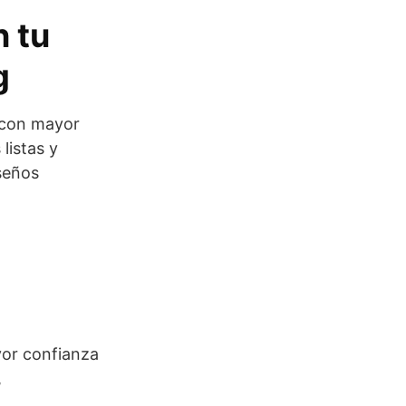
n tu
g
g con mayor
listas y
seños
yor confianza
,