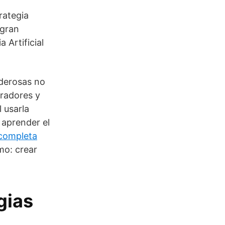
rategia
 gran
 Artificial
derosas no
rradores y
 usarla
 aprender el
 completa
smo: crear
gias