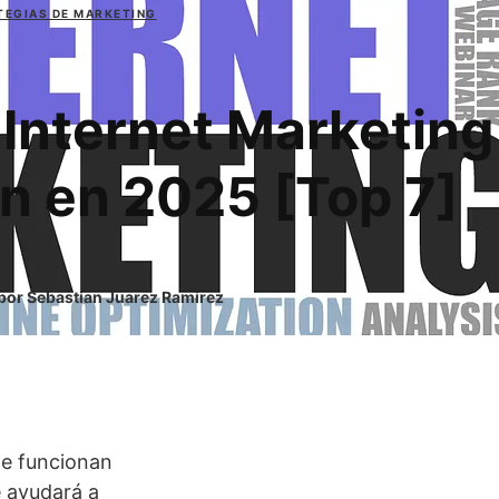
TEGIAS DE MARKETING
 Internet Marketing
n en 2025 [Top 7]
 por Sebastian Juarez Ramirez
te funcionan
e ayudará a