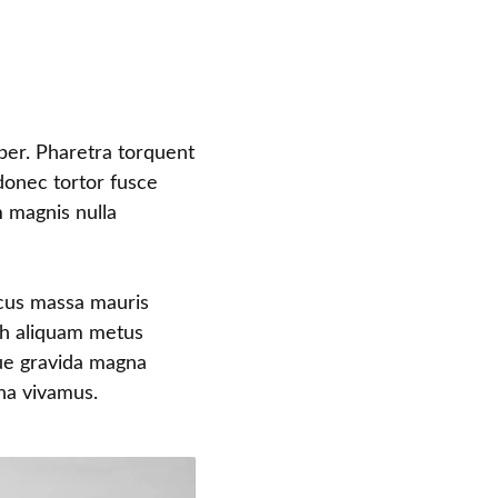
per. Pharetra torquent
 donec tortor fusce
 magnis nulla
acus massa mauris
bh aliquam metus
ue gravida magna
na vivamus.