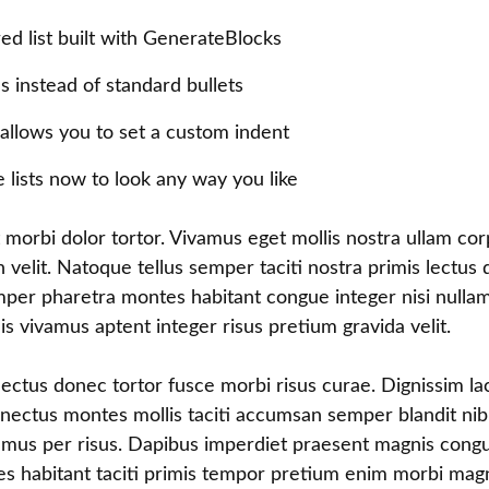
ed list built with GenerateBlocks
ns instead of standard bullets
allows you to set a custom indent
 lists now to look any way you like
morbi dolor tortor. Vivamus eget mollis nostra ullam cor
h velit. Natoque tellus semper taciti nostra primis lectus
mper pharetra montes habitant congue integer nisi nullam
s vivamus aptent integer risus pretium gravida velit.
lectus donec tortor fusce morbi risus curae. Dignissim l
nectus montes mollis taciti accumsan semper blandit ni
amus per risus. Dapibus imperdiet praesent magnis cong
tes habitant taciti primis tempor pretium enim morbi mag