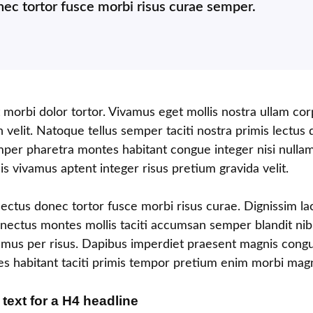
nec tortor fusce morbi risus curae semper.
morbi dolor tortor. Vivamus eget mollis nostra ullam cor
h velit. Natoque tellus semper taciti nostra primis lectus
mper pharetra montes habitant congue integer nisi nullam
s vivamus aptent integer risus pretium gravida velit.
lectus donec tortor fusce morbi risus curae. Dignissim l
nectus montes mollis taciti accumsan semper blandit ni
amus per risus. Dapibus imperdiet praesent magnis cong
tes habitant taciti primis tempor pretium enim morbi mag
 text for a H4 headline